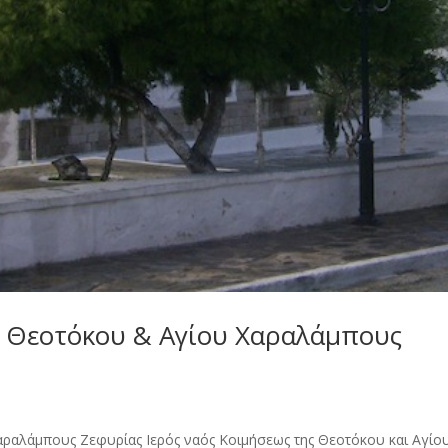
ς Θεοτόκου & Αγίου Χαραλάμπους
αραλάμπους Ζεφυρίας Ιερός ναός Κοιμήσεως της Θεοτόκου και Αγίο