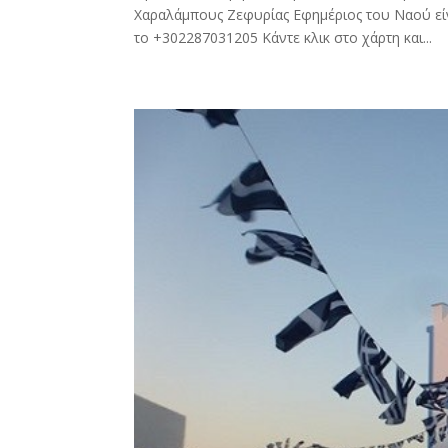
Χαραλάμπους Ζεφυρίας Εφημέριος του Ναού είν
το +302287031205 Κάντε κλικ στο χάρτη και...