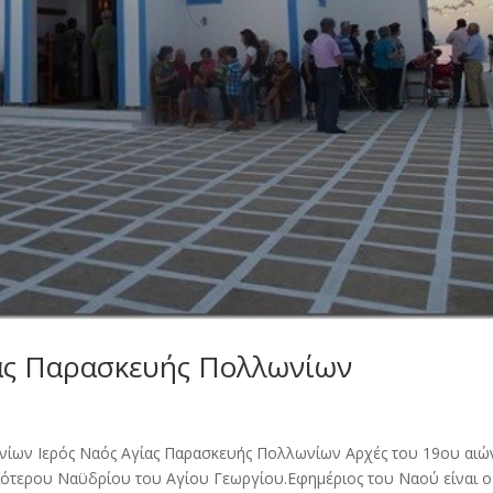
ίας Παρασκευής Πολλωνίων
ωνίων Ιερός Ναός Αγίας Παρασκευής Πολλωνίων Αρχές του 19ου αιώ
ιότερου Ναϋδρίου του Αγίου Γεωργίου.Εφημέριος του Ναού είναι ο