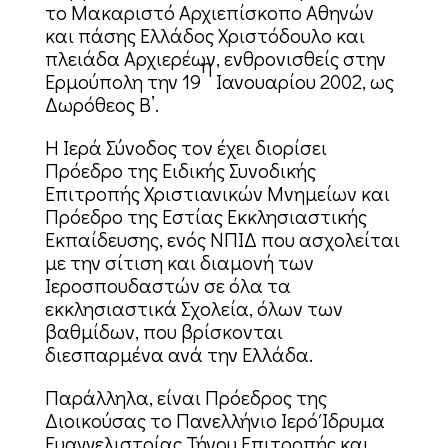
το Μακαριστό Αρχιεπίσκοπο Αθηνών
και πάσης Ελλάδος Χριστόδουλο και
πλειάδα Αρχιερέων, ενθρονισθείς στην
η
Ερμούπολη την 19
Ιανουαρίου 2002, ως
Δωρόθεος Β’.
Η Ιερά Σύνοδος τον έχει διορίσει
Πρόεδρο της Ειδικής Συνοδικής
Επιτροπής Χριστιανικών Μνημείων και
Πρόεδρο της Εστίας Εκκλησιαστικής
Εκπαίδευσης, ενός ΝΠΙΔ που ασχολείται
με την σίτιση και διαμονή των
Ιεροσπουδαστών σε όλα τα
εκκλησιαστικά Σχολεία, όλων των
βαθμίδων, που βρίσκονται
διεσπαρμένα ανά την Ελλάδα.
Παράλληλα, είναι Πρόεδρος της
Διοικούσας το Πανελλήνιο Ιερό Ίδρυμα
Ευαγγελιστρίας Τήνου Επιτροπής και