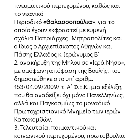
πνευματικού περιεχομένου, καθώς και
το νεανικό
Περιοδικό
«Θαλασσοπούλια
», για το
οποίο έχουν εκφραστεί με ευμενή
σχόλια Πατριάρχες , Μητροπολίτες και
ο ίδιος ο Αρχιεπίσκοπος Αθηνών και
Πάσης Ελλάδος κ. Ιερώνυμος Β΄.
ανακήρυξη της Μήλου σε «Ιερά Νήσο»,
με ομόφωνη απόφαση της Βουλής, που
δημοσιεύθηκε στο υπ’ αριθμ.
163/04.09/2009/ τ. Α΄ Φ.Ε.Κ., μια εξέλιξη,
που θα αναδείξει όχι μόνο Πανελληνίως,
αλλά και Παγκοσμίως το μοναδικό
Πρωτοχριστιανικό Μνημείο των ιερών
Κατακομβών.
Τελευταία, ποιμαντικού και
κοινωνικού περιεχομένου, πρωτοβουλία