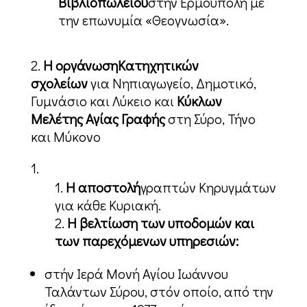
Βιβλιοπωλείου
στην Ερμούπολη με
την επωνυμία «Θεογνωσία».
Η οργάνωση
Κατηχητικών
σχολείων
για Νηπιαγωγείο, Δημοτικό,
Γυμνάσιο και Λύκειο και
Κύκλων
Μελέτης Αγίας Γραφής
στη Σύρο, Τήνο
και Μύκονο
Η αποστολή
γραπτών Κηρυγμάτων
για κάθε Κυριακή.
Η βελτίωση των υποδομών και
των παρεχόμενων υπηρεσιών:
στήν Ιερά Μονή Αγίου Ιωάννου
Ταλάντων Σύρου, στόν οποίο, από την