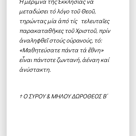
Ἡ μέριμνα τῆς Ἐκκλησίας νά
μεταδώσει τό λόγο τοῦ Θεοῦ,
τηρώντας μία ἀπό τίς τελευταῖες
παρακαταθῆκες τοῦ Χριστοῦ, πρίν
ἀναληφθεῖ στούς οὐρανούς, τό:
«Μαθητεύσατε πάντα τά ἔθνη»
εἶναι πάντοτε ζωντανή, ἀέναη καί
ἀνύστακτη.
† Ο ΣΥΡΟΥ & ΜΗΛΟΥ ΔΩΡΟΘΕΟΣ Β΄