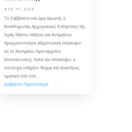
ΦΕΒ 10, 2026
Το Σάββατον καὶ ὥρᾳ πρωϊνῇ, ὁ
Ἀναπληρωτὴς Ἀρχιερατικὸς Ἐπίτροπος τῆς
Ἱερᾶς Νήσου Μήλου καὶ Ἀντιμήλου
πραγματοποίησε ἐθιμοτυπικὴ ἐπίσκεψιν
εἰς τὸ Κεντρικὸν Λιμεναρχεῖον
Θεσσαλονίκης. Κατὰ τὴν ἐπίσκεψιν, ἡ
ὑποδοχὴ ὑπῆρξεν θερμὴ καὶ ἰδιαιτέρως
τιμητική ὑπὸ τοῦ...
Διαβάστε Περισσότερα