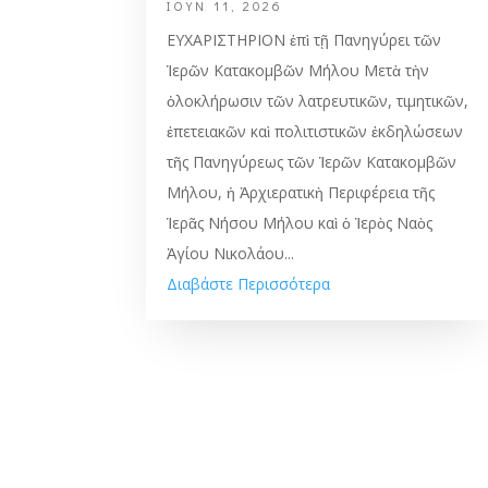
ΙΟΎΝ 11, 2026
ΕΥΧΑΡΙΣΤΗΡΙΟΝ ἐπὶ τῇ Πανηγύρει τῶν
Ἱερῶν Κατακομβῶν Μήλου Μετὰ τὴν
ὁλοκλήρωσιν τῶν λατρευτικῶν, τιμητικῶν,
ἐπετειακῶν καὶ πολιτιστικῶν ἐκδηλώσεων
τῆς Πανηγύρεως τῶν Ἱερῶν Κατακομβῶν
Μήλου, ἡ Ἀρχιερατικὴ Περιφέρεια τῆς
Ἱερᾶς Νήσου Μήλου καὶ ὁ Ἱερὸς Ναὸς
Ἁγίου Νικολάου...
Διαβάστε Περισσότερα