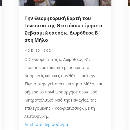
Την Θεομητορική Εορτή του
Γενεσίου της Θεοτόκου τίμησε ο
Σεβασμιώτατος κ. Δωρόθεος Β΄
στη Μήλο
ΝΟΈ 15, 2024
Ο Σεβασμιώτατος κ. Δωρόθεος Β’ ,
έπλευσε με ιδιωτικό μέσο και υπό
δυσμενείς καιρικές συνθήκες από την
Σίφνο στην γείτονα ιερά νήσο Μήλο, και
σήμερα το πρωί ιερούργησε στον Ιερό
Μητροπολιτικό Nαό της Παναγίας, της
επιλεγομένης « Κορφιάτισσας», με τη
λειτουργική...
Διαβάστε Περισσότερα