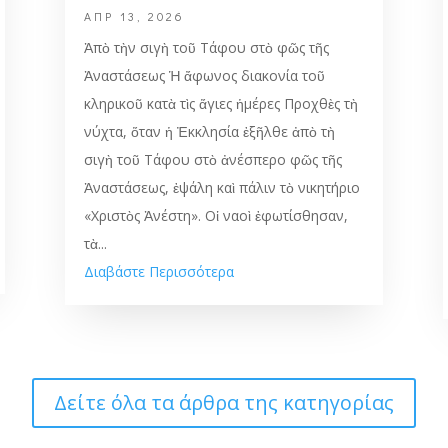
ΑΠΡ 13, 2026
Ἀπὸ τὴν σιγὴ τοῦ Τάφου στὸ φῶς τῆς
Ἀναστάσεως Ἡ ἄφωνος διακονία τοῦ
κληρικοῦ κατὰ τὶς ἅγιες ἡμέρες Προχθὲς τὴ
νύχτα, ὅταν ἡ Ἐκκλησία ἐξῆλθε ἀπὸ τὴ
σιγὴ τοῦ Τάφου στὸ ἀνέσπερο φῶς τῆς
Ἀναστάσεως, ἐψάλη καὶ πάλιν τὸ νικητήριο
«Χριστὸς Ἀνέστη». Οἱ ναοὶ ἐφωτίσθησαν,
τὰ...
Διαβάστε Περισσότερα
Δείτε όλα τα άρθρα της κατηγορίας