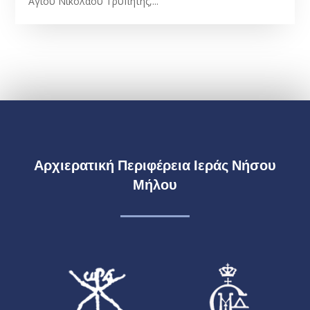
Αγίου Νικολάου Τρυπητής,...
Αρχιερατική Περιφέρεια Ιεράς Νήσου
Μήλου