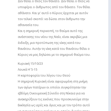
Δεν θέλει ο Θεός τον θάνατο. Δεν θέλει ο Θεός να
υποφέρει ο άνθρωπος από τον θάνατο. Τον θέλει
αθάνατο. Και γι’ αυτό ο Κύριος έρχεται με αυτόν
τον τελικό σκοπό: να δώσει στον άνθρωπο την
αθανασία του.
Και η σημερινή περικοπή, το θαύμα αυτό της
ανάστασης του νέου της Ναΐν, είναι ακριβώς μια
ένδειξη, μια προτύπωση της νίκης κατά του
θανάτου. Αυτήν τη νίκη κατά του θανάτου θέλει ο
Κύριος να μας δηλώσει με το σημερινό θαύμα του.
Κυριακή 15/10/23
Λουκά Η’ 5-15
Η καρποφορία του λόγου του Θεού
Η σημερινή Κυριακή είναι αφιερωμένη στη μνήμη
των αγίων πατέρων οι οποίοι συγκρότησαν την
εβδόμη Οικουμενική Σύνοδο στη Νίκαια για να
ανακηρύξουν τις εικόνες που προσκυνούμε στην
Εκκλησία ως ιερές και άγιες και με τον τρόπο αυτό