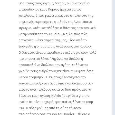
Γι’ αυτούς τους λόγους, λοιπόν, ο θάνατος είναι
απαράδεκτος και ο Κύριος έρχεται να τον
καταλύσει, όπως φαίνεται και στο απολυτίκιο της
σημερινής Κυριακής: το φαιδρόν της Αναστάσεως
κήρυγμα. Διότι καταλύθηκε ο θάνατος από τον Θεό
με την Ανάσταση του Κυρίου. Να, λοιπόν, πώς
αποκτάται μέσα στην πίστη μας, μέσα από το
Ευαγγέλιο η σημασία της Ανάστασης του Κυρίου.
Ο θάνατος είναι απαράδεκτος ακόμη, για έναν πολύ
πιο σημαντικό λόγο. Πληγώνει και διαλύει ή
προσπαθεί να διαλύσει την αγάπη. Ο θάνατος
χωρίζει τους ανθρώπους και είναι συνυφασμένος
με τον ατομισμό. Ο θάνατος δεν ανέχεται την
κοινωνία μεταξύ των ανθρώπων και διαμέσου των
αιώνων αντιπαλεύουν αυτά τα δύο πράγματα -ο
θάνατος και η αγάπη. Η Αγία Γραφή λέει για την
αγάπη ότι είναι ισχυρή, κραταιά ως θάνατος (Ασμ
8:6).Οι αδερφοί μας από τη Δύση τόνισαν
περισσότερο τον Σταυρό του Κυρίου. Βέβαια ο