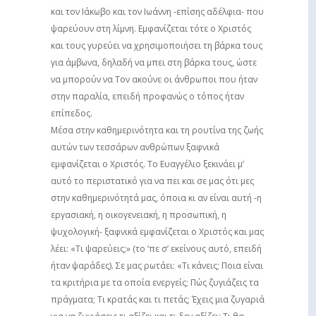
και τον Ιάκωβο και τον Ιωάννη -επίσης αδέλφια- που
ψαρεύουν στη λίμνη. Εμφανίζεται τότε ο Χριστός
και τους γυρεύει να χρησιμοποιήσει τη βάρκα τους
για άμβωνα, δηλαδή να μπει στη βάρκα τους, ώστε
να μπορούν να Τον ακούνε οι άνθρωποι που ήταν
στην παραλία, επειδή προφανώς ο τόπος ήταν
επίπεδος.
Μέσα στην καθημερινότητα και τη ρουτίνα της ζωής
αυτών των τεσσάρων ανθρώπων ξαφνικά
εμφανίζεται ο Χριστός. Το Ευαγγέλιο ξεκινάει μ’
αυτό το περιστατικό για να πει και σε μας ότι μες
στην καθημερινότητά μας, όποια κι αν είναι αυτή -η
εργασιακή, η οικογενειακή, η προσωπική, η
ψυχολογική- ξαφνικά εμφανίζεται ο Χριστός και μας
λέει: «Τι ψαρεύεις;» (το ‘πε σ’ εκείνους αυτό, επειδή
ήταν ψαράδες). Σε μας ρωτάει: «Τι κάνεις; Ποια είναι
τα κριτήρια με τα οποία ενεργείς; Πώς ζυγιάζεις τα
πράγματα; Τι κρατάς και τι πετάς; Έχεις μια ζυγαριά