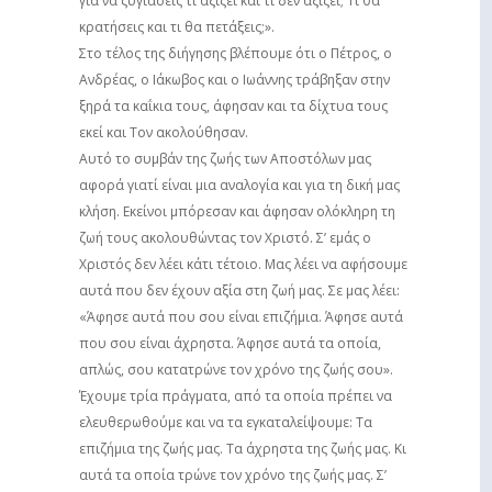
για να ζυγιάσεις τι αξίζει και τι δεν αξίζει; Τι θα
κρατήσεις και τι θα πετάξεις;».
Στο τέλος της διήγησης βλέπουμε ότι ο Πέτρος, ο
Ανδρέας, ο Ιάκωβος και ο Ιωάννης τράβηξαν στην
ξηρά τα καΐκια τους, άφησαν και τα δίχτυα τους
εκεί και Τον ακολούθησαν.
Αυτό το συμβάν της ζωής των Αποστόλων μας
αφορά γιατί είναι μια αναλογία και για τη δική μας
κλήση. Εκείνοι μπόρεσαν και άφησαν ολόκληρη τη
ζωή τους ακολουθώντας τον Χριστό. Σ’ εμάς ο
Χριστός δεν λέει κάτι τέτοιο. Μας λέει να αφήσουμε
αυτά που δεν έχουν αξία στη ζωή μας. Σε μας λέει:
«Άφησε αυτά που σου είναι επιζήμια. Άφησε αυτά
που σου είναι άχρηστα. Άφησε αυτά τα οποία,
απλώς, σου κατατρώνε τον χρόνο της ζωής σου».
Έχουμε τρία πράγματα, από τα οποία πρέπει να
ελευθερωθούμε και να τα εγκαταλείψουμε: Τα
επιζήμια της ζωής μας. Τα άχρηστα της ζωής μας. Κι
αυτά τα οποία τρώνε τον χρόνο της ζωής μας. Σ’