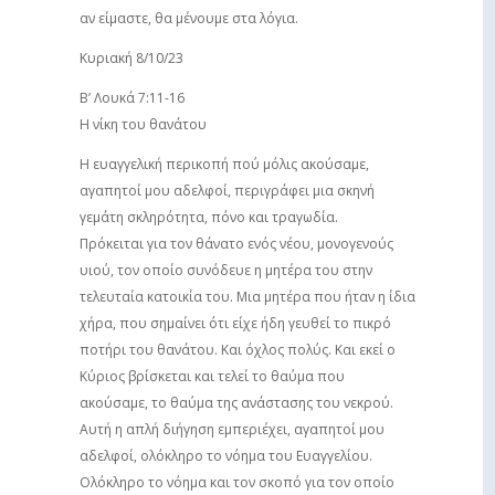
αν είμαστε, θα μένουμε στα λόγια.
Κυριακή 8/10/23
Β’ Λουκά 7:11-16
Η νίκη του θανάτου
Η ευαγγελική περικοπή πού μόλις ακούσαμε,
αγαπητοί μου αδελφοί, περιγράφει μια σκηνή
γεμάτη σκληρότητα, πόνο και τραγωδία.
Πρόκειται για τον θάνατο ενός νέου, μονογενούς
υιού, τον οποίο συνόδευε η μητέρα του στην
τελευταία κατοικία του. Μια μητέρα που ήταν η ίδια
χήρα, που σημαίνει ότι είχε ήδη γευθεί το πικρό
ποτήρι του θανάτου. Και όχλος πολύς. Και εκεί ο
Κύριος βρίσκεται και τελεί το θαύμα που
ακούσαμε, το θαύμα της ανάστασης του νεκρού.
Αυτή η απλή διήγηση εμπεριέχει, αγαπητοί μου
αδελφοί, ολόκληρο το νόημα του Ευαγγελίου.
Ολόκληρο το νόημα και τον σκοπό για τον οποίο