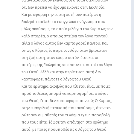
να αντικρούσουν εκείνους οι οποίοι διεκήρυτταν
ότι δεν πρέπει να έχουμε εικόνες στην Εκκλησία.
Και με αφορμή την εορτή αυτή των πατέρων η
Εκκλησία επέλεξε το ευαγγελικό ανάγνωσμα που
μόλις ακούσαμε, το οποίο μιλά για τον Κύριο ως τον
καλό σπορέα, ο οποίος σπείρει τον λόγο παντού,
αλλά ο λόγος αυτός δεν καρποφορεί παντού. Και
όπως ο Κύριος έσπειρε τον λόγο όταν βρισκόταν
στη ζωή αυτή, στον κόσμο αυτόν, έτσι και οι
πατέρες της Εκκλησίας σπείρουν και αυτοί τον λόγο
του Θεού. Αλλά και στην περίπτωση αυτή δεν
καρποφορεί πάντοτε ο λόγος του Θεού.
Και το ερώτημα ακριβώς που τίθεται είναι με ποιες
προϋποθέσεις μπορεί να καρποφορήσει ο λόγος
του Θεού; Γιατί δεν καρποφορεί παντού; Ο Κύριος,
στην ευαγγελική περικοπή που ακούσαμε, όταν τον
ρώτησαν οι μαθητές του τι νόημα έχει η παραβολή
που τους είπε, έδωσε την απάντηση στο ερώτημα
αυτό: με ποιες προϋποθέσεις ο λόγος του Θεού