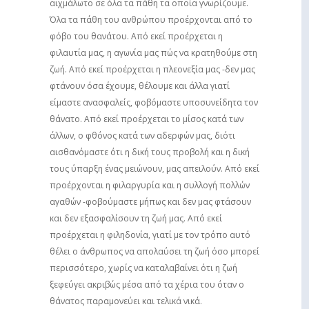
αιχμάλωτο σε όλα τα πάθη τα οποία γνωρίζουμε.
Όλα τα πάθη του ανθρώπου προέρχονται από το
φόβο του θανάτου. Από εκεί προέρχεται η
φιλαυτία μας, η αγωνία μας πώς να κρατηθούμε στη
ζωή. Από εκεί προέρχεται η πλεονεξία μας -δεν μας
φτάνουν όσα έχουμε, θέλουμε και άλλα γιατί
είμαστε ανασφαλείς, φοβόμαστε υποσυνείδητα τον
θάνατο. Από εκεί προέρχεται το μίσος κατά των
άλλων, ο φθόνος κατά των αδερφών μας, διότι
αισθανόμαστε ότι η δική τους προβολή και η δική
τους ύπαρξη ένας μειώνουν, μας απειλούν. Από εκεί
προέρχονται η φιλαργυρία και η συλλογή πολλών
αγαθών -φοβούμαστε μήπως και δεν μας φτάσουν
και δεν εξασφαλίσουν τη ζωή μας. Από εκεί
προέρχεται η φιληδονία, γιατί με τον τρόπο αυτό
θέλει ο άνθρωπος να απολαύσει τη ζωή όσο μπορεί
περισσότερο, χωρίς να καταλαβαίνει ότι η ζωή
ξεφεύγει ακριβώς μέσα από τα χέρια του όταν ο
θάνατος παραμονεύει και τελικά νικά.