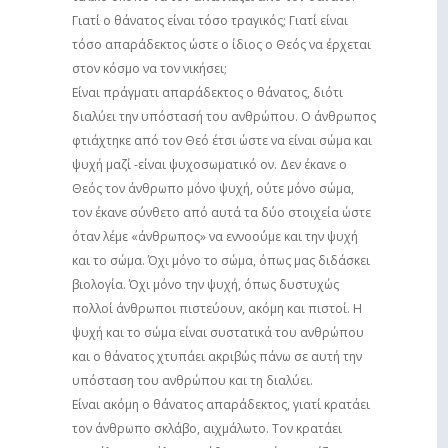
Γιατί ο θάνατος είναι τόσο τραγικός; Γιατί είναι
τόσο απαράδεκτος ώστε ο ίδιος ο Θεός να έρχεται
στον κόσμο να τον νικήσει;
Είναι πράγματι απαράδεκτος ο θάνατος, διότι
διαλύει την υπόστασή του ανθρώπου. Ο άνθρωπος
φτιάχτηκε από τον Θεό έτσι ώστε να είναι σώμα και
ψυχή μαζί -είναι ψυχοσωματικό ον. Δεν έκανε ο
Θεός τον άνθρωπο μόνο ψυχή, ούτε μόνο σώμα,
τον έκανε σύνθετο από αυτά τα δύο στοιχεία ώστε
όταν λέμε «άνθρωπος» να εννοούμε και την ψυχή
και το σώμα. Όχι μόνο το σώμα, όπως μας διδάσκει
βιολογία. Όχι μόνο την ψυχή, όπως δυστυχώς
πολλοί άνθρωποι πιστεύουν, ακόμη και πιστοί. Η
ψυχή και το σώμα είναι συστατικά του ανθρώπου
και ο θάνατος χτυπάει ακριβώς πάνω σε αυτή την
υπόσταση του ανθρώπου και τη διαλύει.
Είναι ακόμη ο θάνατος απαράδεκτος, γιατί κρατάει
τον άνθρωπο σκλάβο, αιχμάλωτο. Τον κρατάει