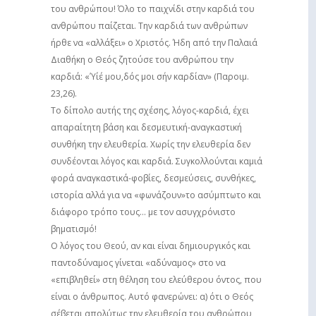
του ανθρώπου! Όλο το παιχνίδι στην καρδιά του
ανθρώπου παίζεται. Την καρδιά των ανθρώπων
ήρθε να «αλλάξει» ο Χριστός. Ήδη από την Παλαιά
Διαθήκη ο Θεός ζητούσε του ανθρώπου την
καρδιά: «Ύίέ μου,δός μοι σήν καρδίαν» (Παροιμ.
23,26).
Το δίπολο αυτής της σχέσης, λόγος-καρδιά, έχει
απαραίτητη βάση και δεσμευτική-αναγκαστική
συνθήκη την ελευθερία. Χωρίς την ελευθερία δεν
συνδέονται λόγος και καρδιά. Συγκολλούνται καμιά
φορά αναγκαστικά-φοβίες, δεσμεύσεις, συνθήκες,
ιστορία­ αλλά για να «φωνάζουν»το ασύμπτωτο και
διάφορο τρόπο τους… με τον ασυγχρόνιστο
βηματισμό!
Ο λόγος του Θεού, αν και είναι δημιουργικός και
παντοδύναμος γίνεται «αδύναμος» στο να
«επιβληθεί» στη θέληση του ελεύθερου όντος, που
είναι ο άνθρωπος. Αυτό φανερώνει: α) ότι ο Θεός
σέβεται απολύτως την ελευθερία του ανθρώπου