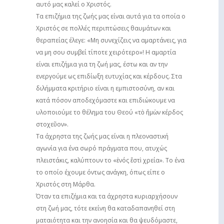
αυτό μας καλεί ο Χριστός.
Τα επιζήμια της ζωής μας είναι αυτά για τα οποία ο
Χριστός σε πολλές περιπτώσεις θαυμάτων και
θεραπείας έλεγε: «Μη συνεχίζεις να αμαρτάνεις, για
να μη σου συμβεί τίποτε χειρότερο»! Η αμαρτία
είναι επιζήμια για τη ζωή μας, έστω και αν την
ενεργούμε ως επιδίωξη ευτυχίας και κέρδους. Στα
διλήμματα κριτήριο είναι η εμπιστοσύνη, αν και
κατά πόσον αποδεχόμαστε και επιδιώκουμε να
υλοποιούμε το θέλημα του Θεού «τὸ ἤμὼν κέρδος
στοχεῦον».
Τα άχρηστα της ζωής μας είναι η πλεοναστική
αγωνία για ένα σωρό πράγματα που, ατυχώς
πλειστάκις, καλύπτουν το «ἐνός ἔστὶ χρεία». Το ένα
το οποίο έχουμε όντως ανάγκη, όπως είπε ο
Χριστός στη Μάρθα.
Όταν τα επιζήμια και τα άχρηστα κυριαρχήσουν
στη ζωή μας, τότε εκείνη θα καταδαπανηθεί στη
ματαιότητα και την ανοησία και θα ψευδόμαστε,