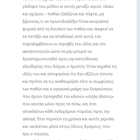
γάιδαρο του μύθου κι αυτός μεταξύ νερού ­ ιδεών
και αχύρου – παθών ζαλίζεται και πέφτει, μη
ξέροντας τι να πρωτοδιαλέξει! Όταν κουραστεί
ψυχικά από τη δουλεία των παθών και σκεφτεί να
τα πετάξει και να απαλλαγεί από αυτά, τον
παραλαμβάνουν οι στραβές του ιδέες και τον
ακινητοποιούν ώστε vα μην μπορεί να
δραστηριοποιηθεί προς την κατεύθυνση
ελευθερίας που δείχνει ο Χριστός. Όταν σιχαθεί τις
ιδέες του και αποφασίσει ότι δεν αξίζουν τίποτα
και πρέπει να τις αναθεωρήσει τότε οι συμφύσεις
των παθών και η οργανική μνήμη των δεσμεύσεων,
που έχουν προηγηθεί τον κάνουν «στήλη άλατος»
που κοιτάει μόνο προς τα πίσω, και έτσι
αποκλείουν κάθε ενδεχόμενο πορείας προς την
αλλαγή. Έτσι περνούν τα χρόνια και αυτός γερνάει
και «κυλιέται» μέσα στους ίδιους δρόμους, που
λέει ο ποιητής.