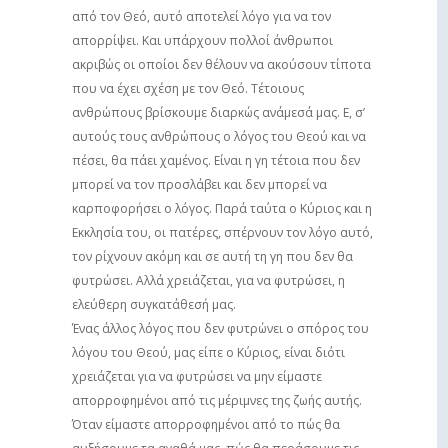
από τον Θεό, αυτό αποτελεί λόγο για να τον
απορρίψει. Και υπάρχουν πολλοί άνθρωποι
ακριβώς οι οποίοι δεν θέλουν να ακούσουν τίποτα
που να έχει σχέση με τον Θεό. Τέτοιους
ανθρώπους βρίσκουμε διαρκώς ανάμεσά μας. Ε, σ’
αυτούς τους ανθρώπους ο λόγος του Θεού και να
πέσει, θα πάει χαμένος. Είναι η γη τέτοια που δεν
μπορεί να τον προσλάβει και δεν μπορεί να
καρποφορήσει ο λόγος. Παρά ταύτα ο Κύριος και η
Εκκλησία του, οι πατέρες, σπέρνουν τον λόγο αυτό,
τον ρίχνουν ακόμη και σε αυτή τη γη που δεν θα
φυτρώσει. Αλλά χρειάζεται, για να φυτρώσει, η
ελεύθερη συγκατάθεσή μας.
Ένας άλλος λόγος που δεν φυτρώνει ο σπόρος του
λόγου του Θεού, μας είπε ο Κύριος, είναι διότι
χρειάζεται για να φυτρώσει να μην είμαστε
απορροφημένοι από τις μέριμνες της ζωής αυτής.
Όταν είμαστε απορροφημένοι από το πώς θα