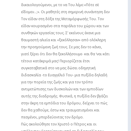
δικαιολογούμενοι, με το να Του λέμε:«Πότε σὲ
εἴδομεν…;». Οι μαθητές στη σημερινή συνάντηση δεν
Τον είδαν στη δόξα της Μεταμόρφωσής Του. Τον
είδαν κουρασμένο στα παράλια του χώρου και των
συνθηκών εργασίας τους. Σ’ εκείνους έκανε μια
θαυμαστή αλιεία και «ξεκόλλησαν» από ολόκληρη
την προηγούμενη ζωή τους. Σε μας δεν το κάνει,
γιατί ξέρει ότι δεν θα ξεκολλήσουμε- και θα ‘ναι κάτι
τέτοιο κατάκριμά μας! Περιορίζεται έτσι
συγκαταβατικά στο να μας δώσει οδηγητική
διδασκαλία -το Ευαγγέλιό Του- μια πυξίδα δηλαδή
για την πορεία της ζωής και για τον τρόπο
αντιμετώπισης των δυσκολιών και των εμποδίων
αυτής της διαδρομής. Φυσικά, η πυξίδα δεν βγάζει
στην άκρη τα εμπόδια του δρόμου, δείχνει το πώς
δεν θα χαθούμε, έστω και τραυματισμένοι και
πεσμένοι, μπερδεύοντας τον δρόμο.
Πώς ακολούθησε τον Χριστό ο Πέτρος και οι