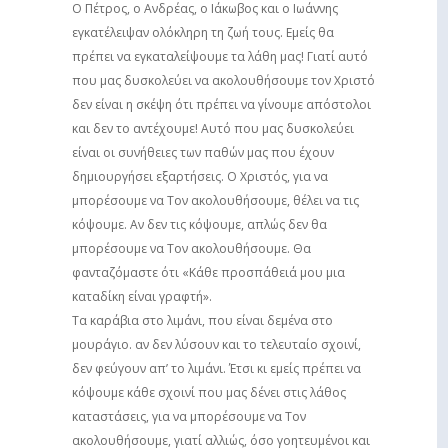
Ο Πέτρος, ο Ανδρέας, ο Ιάκωβος και ο Ιωάννης
εγκατέλειψαν ολόκληρη τη ζωή τους. Εμείς θα
πρέπει να εγκαταλείψουμε τα λάθη μας! Γιατί αυτό
που μας δυσκολεύει να ακολουθήσουμε τον Χριστό
δεν είναι η σκέψη ότι πρέπει να γίνουμε απόστολοι
και δεν το αντέχουμε! Αυτό που μας δυσκολεύει
είναι οι συνήθειες των παθών μας που έχουν
δημιουργήσει εξαρτήσεις. Ο Χριστός, για να
μπορέσουμε να Τον ακολουθήσουμε, θέλει να τις
κόψουμε. Αν δεν τις κόψουμε, απλώς δεν θα
μπορέσουμε να Τον ακολουθήσουμε. Θα
φανταζόμαστε ότι «Κάθε προσπάθειά μου μια
καταδίκη είναι γραφτή».
Τα καράβια στο λιμάνι, που είναι δεμένα στο
μουράγιο. αν δεν λύσουν και το τελευταίο σχοινί,
δεν φεύγουν απ’ το λιμάνι. Έτσι κι εμείς πρέπει να
κόψουμε κάθε σχοινί που μας δένει στις λάθος
καταστάσεις, για να μπορέσουμε να Τον
ακολουθήσουμε, γιατί αλλιώς, όσο γοητευμένοι και