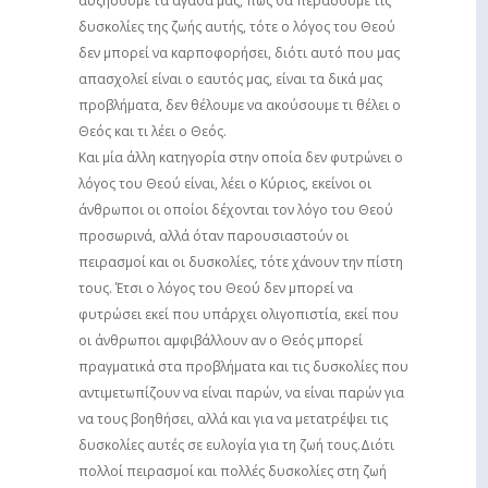
αυξήσουμε τα αγαθά μας, πώς θα περάσουμε τις
δυσκολίες της ζωής αυτής, τότε ο λόγος του Θεού
δεν μπορεί να καρποφορήσει, διότι αυτό που μας
απασχολεί είναι ο εαυτός μας, είναι τα δικά μας
προβλήματα, δεν θέλουμε να ακούσουμε τι θέλει ο
Θεός και τι λέει ο Θεός.
Και μία άλλη κατηγορία στην οποία δεν φυτρώνει ο
λόγος του Θεού είναι, λέει ο Κύριος, εκείνοι οι
άνθρωποι οι οποίοι δέχονται τον λόγο του Θεού
προσωρινά, αλλά όταν παρουσιαστούν οι
πειρασμοί και οι δυσκολίες, τότε χάνουν την πίστη
τους. Έτσι ο λόγος του Θεού δεν μπορεί να
φυτρώσει εκεί που υπάρχει ολιγοπιστία, εκεί που
οι άνθρωποι αμφιβάλλουν αν ο Θεός μπορεί
πραγματικά στα προβλήματα και τις δυσκολίες που
αντιμετωπίζουν να είναι παρών, να είναι παρών για
να τους βοηθήσει, αλλά και για να μετατρέψει τις
δυσκολίες αυτές σε ευλογία για τη ζωή τους.Διότι
πολλοί πειρασμοί και πολλές δυσκολίες στη ζωή