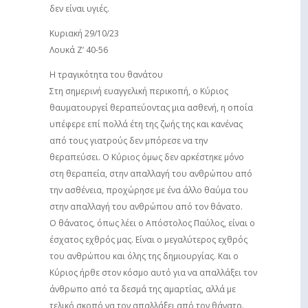
δεν είναι υγιές.
Κυριακή 29/10/23
Λουκά Ζ’ 40-56
Η τραγικότητα του θανάτου
Στη σημερινή ευαγγελική περικοπή, ο Κύριος
θαυματουργεί θεραπεύοντας μια ασθενή, η οποία
υπέφερε επί πολλά έτη της ζωής της και κανένας
από τους γιατρούς δεν μπόρεσε να την
θεραπεύσει. Ο Κύριος όμως δεν αρκέστηκε μόνο
στη θεραπεία, στην απαλλαγή του ανθρώπου από
την ασθένεια, προχώρησε με ένα άλλο θαύμα του
στην απαλλαγή του ανθρώπου από τον θάνατο.
Ο θάνατος, όπως λέει ο Απόστολος Παύλος, είναι ο
έσχατος εχθρός μας. Είναι ο μεγαλύτερος εχθρός
του ανθρώπου και όλης της δημιουργίας. Και ο
Κύριος ήρθε στον κόσμο αυτό για να απαλλάξει τον
άνθρωπο από τα δεσμά της αμαρτίας, αλλά με
τελικό σκοπό να τον απαλλάξει από τον θάνατο.