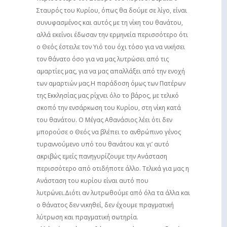
Σταυρός του Κυρίου, όπως θα δούμε σε λίγο, είναι
συνυφασμένος και αυτός με τη νίκη του θανάτου,
αλλά εκείνοι έδωσαν την ερμηνεία περισσότερο ότι
ο Θεός έστειλε τον Υιό του όχι τόσο για να νικήσει
τον θάνατο όσο για να μας λυτρώσει από τις
αμαρτίες μας, για να μας απαλλάξει από την ενοχή
των αμαρτιών μας.Η παράδοση όμως των Πατέρων
της Εκκλησίας μας ρίχνει όλο το βάρος, με τελικό
σκοπό την ενσάρκωση του Κυρίου, στη νίκη κατά
του θανάτου. Ο Μέγας Αθανάσιος λέει ότι δεν
μπορούσε ο Θεός να βλέπει το ανθρώπινο γένος
τυραννούμενο υπό του θανάτου και γι’ αυτό
ακριβώς εμείς πανηγυρίζουμε την Ανάσταση
περισσότερο από οτιδήποτε άλλο. Τελικά για μας η
Ανάσταση του κυρίου είναι αυτό που
λυτρώνει.Διότι αν λυτρωθούμε από όλα τα άλλα και
ο θάνατος δεν νικηθεί, δεν έχουμε πραγματική
λύτρωση και πραγματική σωτηρία.