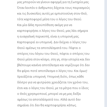
μας μπορούν να γίνουν αφορμή για τη Σωτηρία μας.
Όταν λοιπόν ο άνθρωπος δέχεται τους πειρασμούς
και τις δυσκολίες αυτές με εμπιστοσύνη στον Θεό,
τότε καρποφορεί μέσα του ο λόγος του Θεού.
Και μία άλλη προϋπόθεση ακόμη για να
καρποφορήσει ο λόγος του Θεού, μας λέει σήμερα
η ευαγγελική περικοπή, είναι η υπομονή μας.
Καρποφορεί εν υπομονή. Δεν δείχνει ο λόγος του
Θεού αμέσως τα αποτελέσματά του. Πέφτει ο
σπόρος του λόγου του Θεού, πέφτει ο σπόρος του
Θεού μέσα στον κόσμο, στη γη, στην ιστορία και δεν
βλέπουμε κανένα αποτέλεσμα και νομίζουμε ότι δεν
θα φέρει ποτέ αποτέλεσμα ο λόγος του. Και όμως!
Χρειάζεται υπομονή. Υπομονή διότι, όπως κάθε
δέντρο για να φυτρώσει χρειάζεται τον χρόνο του,
έτσι και ο λόγος του Θεού, με τα μέτρα που ο ίδιος
ο Θεός χρησιμοποιεί, μπορεί να μη μας δείξει
αμέσως τα αποτελέσματά του. Αλλά αυτό δεν
σημαίνει ότι δεν θα καρποφορήσει κάπως.