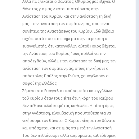
Αλλά πώς νικάται ο θάνατος; ΟΚύριος μας εξηγεί. Ο
θάνατος για μας νικάται πιστεύοντας στην
Ανάσταση του Κυρίου και στην ανάσταση τη δική
μας – την ανάσταση των σωμάτων μας, που είναι
συνέπεια της Αναστάσεως του Κυρίου. Εδώ βέβαια
ισχύει αυτό που είπε σήμερα στην περικοπή ο
ευαγγελιστής, ότι καταγγέλλων αὐτοῦ.Ποιος δέχεται
την Ανάσταση του Κυρίου; Ίσως πολλοί να την
αποδεχθούν, αλλά με την ανάσταση τη δική μας, την
ανάσταση των σωμάτων μας, όπως την κήρυξε ο
απόστολος Παύλος στην Πνύκα, χαμογέλασαν οι
σοφοί της Ελλάδος.
Σήμερα στο Ευαγγέλιο ακούσαμε ότι καταγγέλλων
τοῦ Κυρίου όταν τους είπε ότι η κόρη του Ιαείρου
δεν πέθανε αλλά κοιμάται, καθεύδει. Η πίστη όμως
στην Ανάσταση, είναι βασική προϋπόθεση για να
νικήσουμε τον θάνατο .Ο Κύριος νίκησε τον θάνατο
και υπόσχεται και σε εμάς ότι μετά την Ανάστασή
Του δεν πεθαίνουμε αλλά κοιμόμαστε, καθεύδομεν,