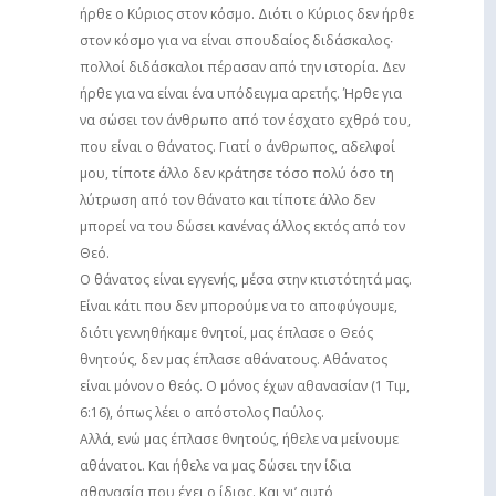
ήρθε ο Κύριος στον κόσμο. Διότι ο Κύριος δεν ήρθε
στον κόσμο για να είναι σπουδαίος διδάσκαλος∙
πολλοί διδάσκαλοι πέρασαν από την ιστορία. Δεν
ήρθε για να είναι ένα υπόδειγμα αρετής. Ήρθε για
να σώσει τον άνθρωπο από τον έσχατο εχθρό του,
που είναι ο θάνατος. Γιατί ο άνθρωπος, αδελφοί
μου, τίποτε άλλο δεν κράτησε τόσο πολύ όσο τη
λύτρωση από τον θάνατο και τίποτε άλλο δεν
μπορεί να του δώσει κανένας άλλος εκτός από τον
Θεό.
Ο θάνατος είναι εγγενής, μέσα στην κτιστότητά μας.
Είναι κάτι που δεν μπορούμε να το αποφύγουμε,
διότι γεννηθήκαμε θνητοί, μας έπλασε ο Θεός
θνητούς, δεν μας έπλασε αθάνατους. Αθάνατος
είναι μόνον ο θεός. Ο μόνος έχων αθανασίαν (1 Τιμ,
6:16), όπως λέει ο απόστολος Παύλος.
Αλλά, ενώ μας έπλασε θνητούς, ήθελε να μείνουμε
αθάνατοι. Και ήθελε να μας δώσει την ίδια
αθανασία που έχει ο ίδιος. Και γι’ αυτό