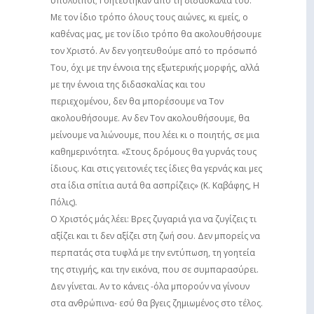
υπόλοιποι; Γοητεύτηκαν από τη διδασκαλία του.
Με τον ίδιο τρόπο όλους τους αιώνες, κι εμείς, ο
καθένας μας, με τον ίδιο τρόπο θα ακολουθήσουμε
τον Χριστό. Αν δεν γοητευθούμε από το πρόσωπό
Του, όχι με την έννοια της εξωτερικής μορφής, αλλά
με την έννοια της διδασκαλίας και του
περιεχομένου, δεν θα μπορέσουμε να Τον
ακολουθήσουμε. Αν δεν Τον ακολουθήσουμε, θα
μείνουμε να λιώνουμε, που λέει κι ο ποιητής, σε μια
καθημερινότητα. «Στους δρόμους θα γυρνάς τους
ίδιους. Και στις γειτονιές τες ίδιες θα γερνάς και μες
στα ίδια σπίτια αυτά θα ασπρίζεις» (Κ. Καβάφης, Η
Πόλις).
Ο Χριστός μάς λέει: Βρες ζυγαριά για να ζυγίζεις τι
αξίζει και τι δεν αξίζει στη ζωή σου. Δεν μπορείς να
περπατάς στα τυφλά με την εντύπωση, τη γοητεία
της στιγμής, και την εικόνα, που σε συμπαρασύρει.
Δεν γίνεται. Αν το κάνεις -όλα μπορούν να γίνουν
στα ανθρώπινα- εσύ θα βγεις ζημιωμένος στο τέλος.