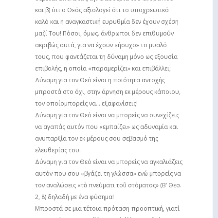
και β) ότι ο Θεός αξιολογεί ότι το υποχρεωτικό
καλό και η αναγκαστική ευρυθμία δεν έχουν σχέση
μαζί Του! Πόσοι, όμως. άνθρωποι δεν επιθυμούν
ακριβώς αυτά, για να έχουν «ήσυχο» το μυαλό
τους, που φαντάζεται τη δύναμη μόνο ως εξουσία
επιβολής, η οποία «παραμερίζει» και επιβάλλει;
Δύναμη για τον Θεό είναι η ποιότητα αντοχής
μπροστά στο όχι, στην άρνηση εκ μέρους κάποιου,
τον οποίομπορείς να… εξαφανίσεις!
Δύναμη για τον Θεό είναι να μπορείς να συνεχίζεις
να αγαπάς αυτόν που «εμπαίζει» ως αδυναμία και
ανυπαρξία τον εκ μέρους σου σεβασμό της
ελευθερίας του.
Δύναμη για τον Θεό είναι να μπορείς να αγκαλιάζεις
αυτόν που σου «βγάζει τη γλώσσα» ενώ μπορείς να
τον αναλώσεις «τὸ πνεύματι τοῦ στόματος» (Β’ Θεσ.
2, 8) δηλαδή με ένα φύσημα!
Μπροστά σε μια τέτοια πρόταση-προοπτική, γιατί