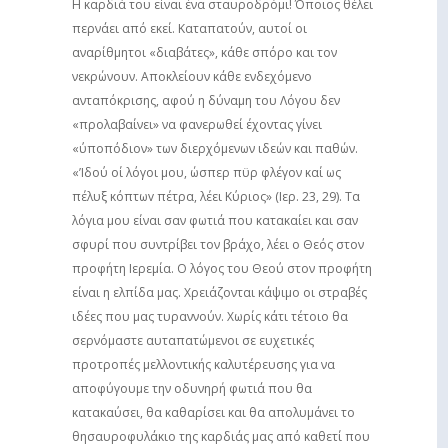
Η καρδιά του είναι ένα σταυροδρόμι! Όποιος θέλει
περνάει από εκεί. Καταπατούν, αυτοί οι
αναρίθμητοι «διαβάτες», κάθε σπόρο και τον
νεκρώνουν. Αποκλείουν κάθε ενδεχόμενο
ανταπόκρισης, αφού η δύναμη του Λόγου δεν
«προλαβαίνει» να φανερωθεί έχοντας γίνει
«ύποπόδιον» των διερχόμενων ιδεών και παθών.
«’Ιδού οί λόγοι μου, ώσπερ πϋρ φλέγον καί ως
πέλυξ κόπτωv πέτρα, λέει Κύριος» (Ιερ. 23, 29). Τα
λόγια μου είναι σαν φωτιά που κατακαίει και σαν
σφυρί που συντρίβει τον βράχο, λέει ο Θεός στον
προφήτη Ιερεμία. Ο λόγος του Θεού στον προφήτη
είναι η ελπίδα μας. Χρειάζονται κάψιμο οι στραβές
ιδέες που μας τυραννούν. Χωρίς κάτι τέτοιο θα
σερνόμαστε αυταπατώμενοι σε ευχετικές
προτροπές μελλοντικής καλυτέρευσης για να
αποφύγουμε την οδυνηρή φωτιά που θα
κατακαύσει, θα καθαρίσει και θα απολυμάνει το
θησαυροφυλάκιο της καρδιάς μας από καθετί που