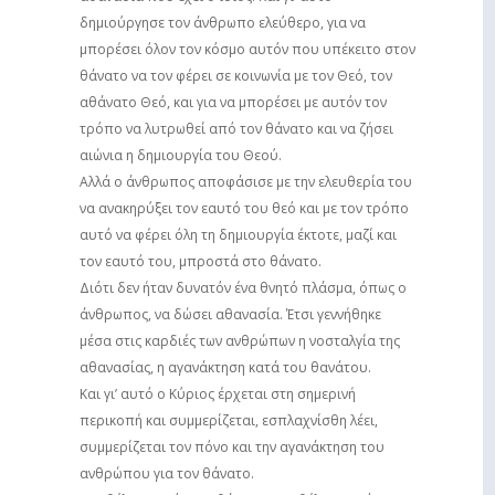
δημιούργησε τον άνθρωπο ελεύθερο, για να
μπορέσει όλον τον κόσμο αυτόν που υπέκειτο στον
θάνατο να τον φέρει σε κοινωνία με τον Θεό, τον
αθάνατο Θεό, και για να μπορέσει με αυτόν τον
τρόπο να λυτρωθεί από τον θάνατο και να ζήσει
αιώνια η δημιουργία του Θεού.
Αλλά ο άνθρωπος αποφάσισε με την ελευθερία του
να ανακηρύξει τον εαυτό του θεό και με τον τρόπο
αυτό να φέρει όλη τη δημιουργία έκτοτε, μαζί και
τον εαυτό του, μπροστά στο θάνατο.
Διότι δεν ήταν δυνατόν ένα θνητό πλάσμα, όπως ο
άνθρωπος, να δώσει αθανασία. Έτσι γεννήθηκε
μέσα στις καρδιές των ανθρώπων η νοσταλγία της
αθανασίας, η αγανάκτηση κατά του θανάτου.
Και γι’ αυτό ο Κύριος έρχεται στη σημερινή
περικοπή και συμμερίζεται, εσπλαχνίσθη λέει,
συμμερίζεται τον πόνο και την αγανάκτηση του
ανθρώπου για τον θάνατο.