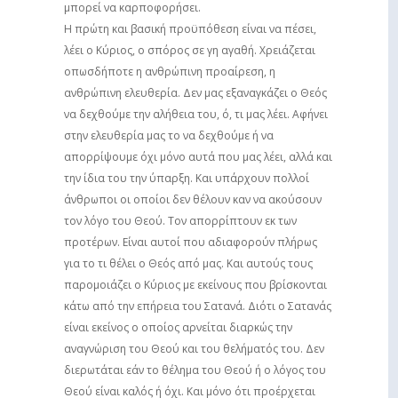
μπορεί να καρποφορήσει.
Η πρώτη και βασική προϋπόθεση είναι να πέσει,
λέει ο Κύριος, ο σπόρος σε γη αγαθή. Χρειάζεται
οπωσδήποτε η ανθρώπινη προαίρεση, η
ανθρώπινη ελευθερία. Δεν μας εξαναγκάζει ο Θεός
να δεχθούμε την αλήθεια του, ό, τι μας λέει. Αφήνει
στην ελευθερία μας το να δεχθούμε ή να
απορρίψουμε όχι μόνο αυτά που μας λέει, αλλά και
την ίδια του την ύπαρξη. Και υπάρχουν πολλοί
άνθρωποι οι οποίοι δεν θέλουν καν να ακούσουν
τον λόγο του Θεού. Τον απορρίπτουν εκ των
προτέρων. Είναι αυτοί που αδιαφορούν πλήρως
για το τι θέλει ο Θεός από μας. Και αυτούς τους
παρομοιάζει ο Κύριος με εκείνους που βρίσκονται
κάτω από την επήρεια του Σατανά. Διότι ο Σατανάς
είναι εκείνος ο οποίος αρνείται διαρκώς την
αναγνώριση του Θεού και του θελήματός του. Δεν
διερωτάται εάν το θέλημα του Θεού ή ο λόγος του
Θεού είναι καλός ή όχι. Και μόνο ότι προέρχεται