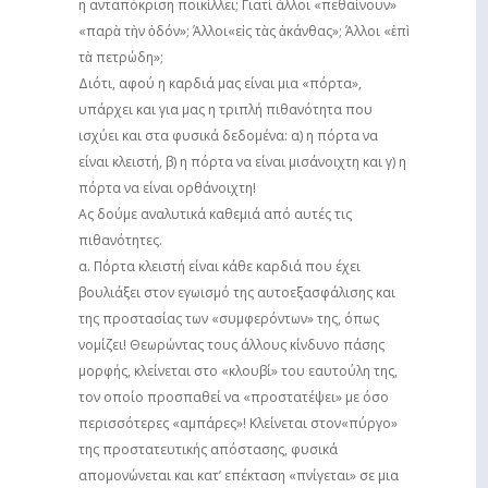
η ανταπόκριση ποικίλλει; Γιατί άλλοι «πεθαίνουν»
«παρὰ τὴν ὁδόν»; Άλλοι«εἰς τὰς ἀκάνθας»; Άλλοι «ἐπὶ
τὰ πετρώδη»;
Διότι, αφού η καρδιά μας είναι μια «πόρτα»,
υπάρχει και για μας η τριπλή πιθανότητα που
ισχύει και στα φυσικά δεδομένα: α) η πόρτα να
είναι κλειστή, β) η πόρτα να είναι μισάνοιχτη και γ) η
πόρτα να είναι ορθάνοιχτη!
Ας δούμε αναλυτικά καθεμιά από αυτές τις
πιθανότητες.
α. Πόρτα κλειστή είναι κάθε καρδιά που έχει
βουλιάξει στον εγωισμό της αυτοεξασφάλισης και
της προστασίας των «συμφερόντων» της, όπως
νομίζει! Θεωρώντας τους άλλους κίνδυνο πάσης
μορφής, κλείνεται στο «κλουβί» του εαυτούλη της,
τον οποίο προσπαθεί να «προστατέψει» με όσο
περισσότερες «αμπάρες»! Κλείνεται στον«πύργο»
της προστατευτικής απόστασης, φυσικά
απομονώνεται και κατ’ επέκταση «πνίγεται» σε μια