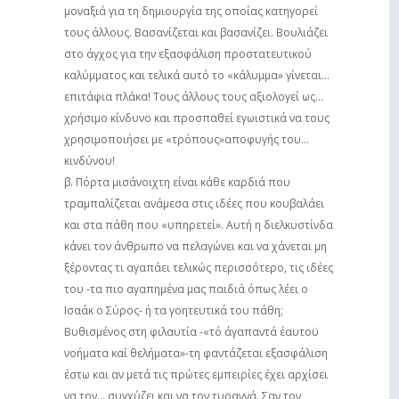
μοναξιά για τη δημιουργία της οποίας κατηγορεί
τους άλλους. Βασανίζεται και βασανίζει. Βουλιάζει
στο άγχος για την εξασφάλιση προστατευτικού
καλύμματος και τελικά αυτό το «κάλυμμα» γίνεται…
επιτάφια πλάκα! Τους άλλους τους αξιολογεί ως…
χρήσιμο κίνδυνο και προσπαθεί εγωιστικά να τους
χρησιμοποιήσει με «τρόπους»αποφυγής του…
κινδύνου!
β. Πόρτα μισάνοιχτη είναι κάθε καρδιά που
τραμπαλίζεται ανάμεσα στις ιδέες που κουβαλάει
και στα πάθη που «υπηρετεί». Αυτή η διελκυστίνδα
κάνει τον άνθρωπο να πελαγώνει και να χάνεται μη
ξέροντας τι αγαπάει τελικώς περισσότερο, τις ιδέες
του -τα πιο αγαπημένα μας παιδιά όπως λέει ο
Ισαάκ ο Σύρος- ή τα γοητευτικά του πάθη;
Βυθισμένος στη φιλαυτία -«τό άγαπαντά έαυτοϋ
νοήματα καί θελήματα»-τη φαντάζεται εξασφάλιση
έστω και αν μετά τις πρώτες εμπειρίες έχει αρχίσει
να τον… συγχύζει και να τον τυραννά. Σαν τον