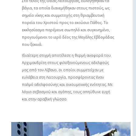
Στο τέλος της Θείας Λειτουργίας, ευλογήθηκαν τα
βάγια, τα οποία διανεμήθηκαν στους πιστούς, ως
σημείο νίκης και συμμετοχής στη θριαμβευτική
πορεία του Χριστού προς το εκούσιο Πάθος. Το
εκκλησίασμα παρέμεινε σιωπηλό και συγκινημένο,
προγευόμενοι το ιερό δέος της Μεγάλης Εβδομάδας
που ξεκινά.
Ιδιαίτερη στιγμή αποτέλεσε η θερμή αναφορά του
Αρχιμανδρίτη στους φιλοξενούμενους αδελφούς
μας από τον Λίβανο, οι οποίοι συμμετείχαν με
ευλάβεια στη Λειτουργία, προσφέροντας έναν
παλμό αδελφοσύνης και οικουμενικής ενότητας. Με
λόγια σεβασμού και αγάπης, τους απηύθυνε ευχή
και στην αραβική γλώσσα