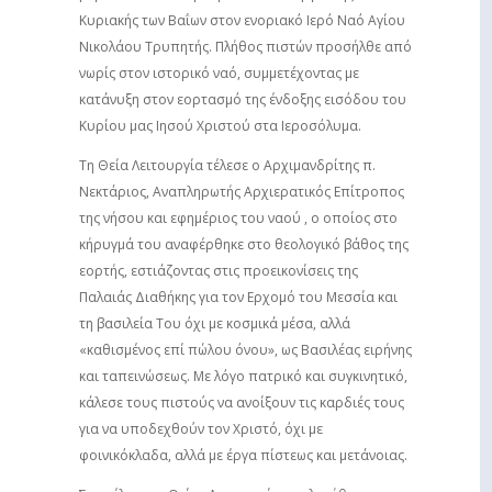
Κυριακής των Βαΐων στον ενοριακό Ιερό Ναό Αγίου
Νικολάου Τρυπητής. Πλήθος πιστών προσήλθε από
νωρίς στον ιστορικό ναό, συμμετέχοντας με
κατάνυξη στον εορτασμό της ένδοξης εισόδου του
Κυρίου μας Ιησού Χριστού στα Ιεροσόλυμα.
Τη Θεία Λειτουργία τέλεσε ο Αρχιμανδρίτης π.
Νεκτάριος, Αναπληρωτής Αρχιερατικός Επίτροπος
της νήσου και εφημέριος του ναού , ο οποίος στο
κήρυγμά του αναφέρθηκε στο θεολογικό βάθος της
εορτής, εστιάζοντας στις προεικονίσεις της
Παλαιάς Διαθήκης για τον Ερχομό του Μεσσία και
τη βασιλεία Του όχι με κοσμικά μέσα, αλλά
«καθισμένος επί πώλου όνου», ως Βασιλέας ειρήνης
και ταπεινώσεως. Με λόγο πατρικό και συγκινητικό,
κάλεσε τους πιστούς να ανοίξουν τις καρδιές τους
για να υποδεχθούν τον Χριστό, όχι με
φοινικόκλαδα, αλλά με έργα πίστεως και μετάνοιας.