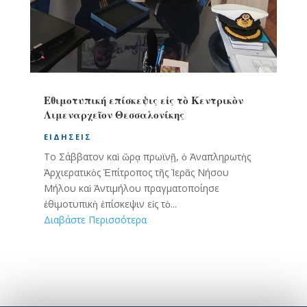
Εθιμοτυπική επίσκεψις εἰς τὸ Κεντρικὸν
Λιμεναρχεῖον Θεσσαλονίκης
ΕΙΔΉΣΕΙΣ
Το Σάββατον καὶ ὥρᾳ πρωϊνῇ, ὁ Ἀναπληρωτὴς
Ἀρχιερατικὸς Ἐπίτροπος τῆς Ἱερᾶς Νήσου
Μήλου καὶ Ἀντιμήλου πραγματοποίησε
ἐθιμοτυπικὴ ἐπίσκεψιν εἰς τὸ...
Διαβάστε Περισσότερα