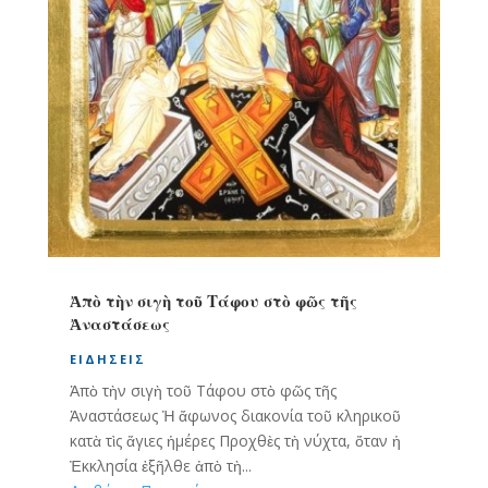
Ἀπὸ τὴν σιγὴ τοῦ Τάφου στὸ φῶς τῆς
Ἀναστάσεως
ΕΙΔΉΣΕΙΣ
Ἀπὸ τὴν σιγὴ τοῦ Τάφου στὸ φῶς τῆς
Ἀναστάσεως Ἡ ἄφωνος διακονία τοῦ κληρικοῦ
κατὰ τὶς ἅγιες ἡμέρες Προχθὲς τὴ νύχτα, ὅταν ἡ
Ἐκκλησία ἐξῆλθε ἀπὸ τὴ...