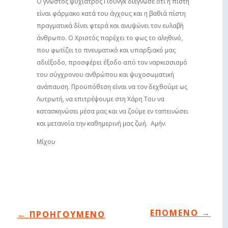
Ο γνωστός ψυχίατρος Γιούνγκ διέγνωσε ότι η πίστη
είναι φάρμακο κατά του άγχους και η βαθιά πίστη
πραγματικά δίνει φτερά και ανυψώνει τον ευλαβή
άνθρωπο. Ο Χριστός παρέχει το φως το αληθινό,
που φωτίζει το πνευματικό και υπαρξιακό μας
αδιέξοδο, προσφέρει έξοδο από τον ναρκισσισμό
του σύγχρονου ανθρώπου και ψυχοσωματική
ανάπαυση. Προϋπόθεση είναι να τον δεχθούμε ως
Λυτρωτή, να επιτρέψουμε στη Χάρη Του να
κατασκηνώσει μέσα μας και να ζούμε εν ταπεινώσει
και μετανοία την καθημερινή μας ζωή. Αμήν.
Μίχου
ΕΠΟΜΕΝΟ
→
←
ΠΡΟΗΓΟΥΜΕΝΟ