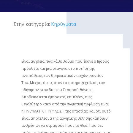
Στην κατηγορία:
Κηρύγματα
Είναι αλήθεια πως κάθε θαύμα που έκανε ο Ιησούς
πρόσθετε και μια σταγόνα στο ποτήρι της
αντιπάθειας των θρησκευτικών αρχών εναντίον
Του. Μέχρις ότου, όταν το ποτήρι ξεχείλισε, τον
οδήγησαν στον δια του Σταυρού θάνατο.
Αποδεικνύεται έμπρακτα, επιπλέον, πως
μεγαλύτερο κακό από την σωματική τύφλωση είναι
η ΠΝΕΥΜΑΤΙΚΗ ΤΥΦΛΩΣΗ της απιστίας, και ότι αυτό
είναι αποτέλεσμα της αρνητικής θέλησης κάποιων
ανθρώπων να στραφούν προς το Θεό, που δεν
παύει με διάφορους τρόπους και αφορμές να τους