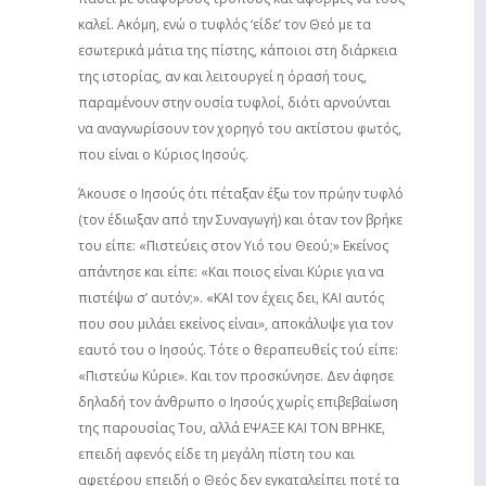
καλεί. Ακόμη, ενώ ο τυφλός ‘είδε’ τον Θεό με τα
εσωτερικά μάτια της πίστης, κάποιοι στη διάρκεια
της ιστορίας, αν και λειτουργεί η όρασή τους,
παραμένουν στην ουσία τυφλοί, διότι αρνούνται
να αναγνωρίσουν τον χορηγό του ακτίστου φωτός,
που είναι ο Κύριος Ιησούς.
Άκουσε ο Ιησούς ότι πέταξαν έξω τον πρώην τυφλό
(τον έδιωξαν από την Συναγωγή) και όταν τον βρήκε
του είπε: «Πιστεύεις στον Υιό του Θεού;» Εκείνος
απάντησε και είπε: «Και ποιος είναι Κύριε για να
πιστέψω σ’ αυτόν;». «ΚΑΙ τον έχεις δει, ΚΑΙ αυτός
που σου μιλάει εκείνος είναι», αποκάλυψε για τον
εαυτό του ο Ιησούς. Τότε ο θεραπευθείς τού είπε:
«Πιστεύω Κύριε». Και τον προσκύνησε. Δεν άφησε
δηλαδή τον άνθρωπο ο Ιησούς χωρίς επιβεβαίωση
της παρουσίας Του, αλλά ΕΨΑΞΕ ΚΑΙ ΤΟΝ ΒΡΗΚΕ,
επειδή αφενός είδε τη μεγάλη πίστη του και
αφετέρου επειδή ο Θεός δεν εγκαταλείπει ποτέ τα