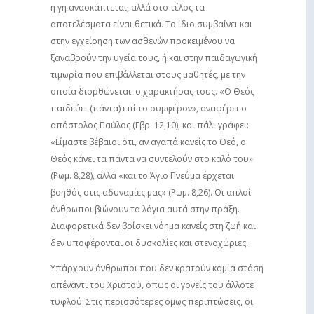
η γη ανασκάπτεται, αλλά στο τέλος τα
αποτελέσματα είναι θετικά. Το ίδιο συμβαίνει και
στην εγχείρηση των ασθενών προκειμένου να
ξαναβρούν την υγεία τους, ή και στην παιδαγωγική
τιμωρία που επιβάλλεται στους μαθητές, με την
οποία διορθώνεται ο χαρακτήρας τους. «Ο Θεός
παιδεύει (πάντα) επί το συμφέρον», αναφέρει ο
απόστολος Παύλος (Εβρ. 12,10), και πάλι γράφει:
«Είμαστε βέβαιοι ότι, αν αγαπά κανείς το Θεό, ο
Θεός κάνει τα πάντα να συντελούν στο καλό του»
(Ρωμ. 8,28), αλλά «και το Άγιο Πνεύμα έρχεται
βοηθός στις αδυναμίες μας» (Ρωμ. 8,26). Οι απλοί
άνθρωποι βιώνουν τα λόγια αυτά στην πράξη.
Διαφορετικά δεν βρίσκει νόημα κανείς στη ζωή και
δεν υποφέρονται οι δυσκολίες και στενοχώριες.
Υπάρχουν άνθρωποι που δεν κρατούν καμία στάση
απέναντι του Χριστού, όπως οι γονείς του άλλοτε
τυφλού. Στις περισσότερες όμως περιπτώσεις, οι