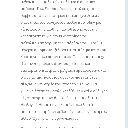
άνθρωποι τοποθετούνται θετικά ή αρνητικά
απέναντί Του. Σε ορισμένες περιπτώσεις, το
θάμβος από τις επιστημονικές και τεχνολογικές
ικανότητες του σύγχρονου ανθρώπου, οδήγησε
κάποιους στην αίσθηση αυτοθέωσης και στην
καταστρεπτική για την τελειοποίηση του
ανθρώπου απόρριψη της υπάρξεως του Θεού. Η
άρνηση ορισμένων εξελίσσεται σε πόλεμο κατά του
Χριστιανισμού και των πιστών. Έτσι, οι πιστοί π.χ.
βίωσαν και βιώνουν διωγμούς, εξορίες και
μαρτύρια, ο πατέρας της Αγίας Βαρβάρας έγινε και
ο φονιάς της, ένας νέος αυτοκτόνησε γιατί τον
πίεζαν να μην στρέφεται προς το Θεό, και μια
γυναίκα έπεσε σε μεγάλη κατάθλιψη γιατί ο σύζυγος
τής απαγόρευσε να θρησκεύει. Τα υπαρξιακά και
θεολογικά θέματα είναι λοιπόν πολύ λεπτά και
απαιτείται ο πρέπων σεβασμός προς την πίστη του
άλλου. Όχι η βία ή ο εξαναγκασμός.