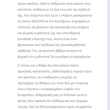
κρίνει κανέναν, αλλά οι άνθρωποι είναι εκείνοι που
κρίνονται, ανάλογα με τη ζωή τους και την αγάπη ή
όχι, που δείχνουν όσο ζουν. Ο Κύριος φανερώνεται
σε όσους ΘΕΛΟΥΝ να τον πιστέψουν, παραμένουν
ταπεινοί, και βιώνουν την εσωτερική τους ανέχεια
και ψυχική τυφλότητα, όχι την υποτιθέμενη
μοναδική υπεροχή τους. Αυτοί είναι όσοι
βρίσκονται στα πρόθυρα της αποκαλυφθείσας
αλήθειας Του, αν κρατούν βέβαια ανοικτά τα
ψυχικά τους μάτια και ζουν μονίμως εν εγρηγόρσει.
Ο πόνος και η θλίψη δεν αποτελούν πάντα
αρνητικές καταστάσεις, αλλά έναρξη ή πορεία προς
την αγιότητα, αν ο άνθρωπος γνωρίζει να
προσφέρει τις θλίψεις του στον Θεό με υπομονή,
όπως έπραττε ο συγκεκριμένος τυφλός του
Ευαγγελίου. Αλληγορικά, μας το διδάσκει αυτό η
φύση, όσον αφορά στο κλάδεμα και στο όργωμα
της γης. Εκεί τα δέντρα μικραίνουν προς στιγμήν και