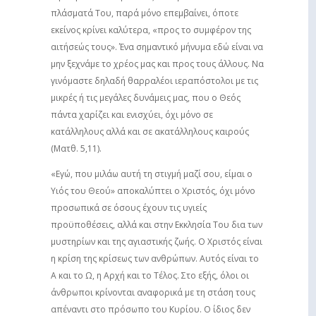
πλάσματά Του, παρά μόνο επεμβαίνει, όποτε
εκείνος κρίνει καλύτερα, «προς το συμφέρον της
αιτήσεώς τους». Ένα σημαντικό μήνυμα εδώ είναι να
μην ξεχνάμε το χρέος μας και προς τους άλλους. Να
γινόμαστε δηλαδή θαρραλέοι ιεραπόστολοι με τις
μικρές ή τις μεγάλες δυνάμεις μας, που ο Θεός
πάντα χαρίζει και ενισχύει, όχι μόνο σε
κατάλληλους αλλά και σε ακατάλληλους καιρούς
(Ματθ. 5,11).
«Εγώ, που μιλάω αυτή τη στιγμή μαζί σου, είμαι ο
Υιός του Θεού» αποκαλύπτει ο Χριστός, όχι μόνο
προσωπικά σε όσους έχουν τις υγιείς
προϋποθέσεις, αλλά και στην Εκκλησία Του δια των
μυστηρίων και της αγιαστικής ζωής. Ο Χριστός είναι
η κρίση της κρίσεως των ανθρώπων. Αυτός είναι το
Α και το Ω, η Αρχή και το Τέλος. Στο εξής, όλοι οι
άνθρωποι κρίνονται αναφορικά με τη στάση τους
απέναντι στο πρόσωπο του Κυρίου. Ο ίδιος δεν