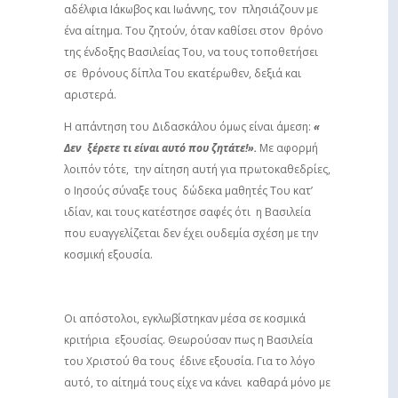
αδέλφια Ιάκωβος και Ιωάννης, τον πλησιάζουν με
ένα αίτημα. Του ζητούν, όταν καθίσει στον θρόνο
της ένδοξης Βασιλείας Του, να τους τοποθετήσει
σε θρόνους δίπλα Του εκατέρωθεν, δεξιά και
αριστερά.
Η απάντηση του Διδασκάλου όμως είναι άμεση:
«
Δεν ξέρετε τι είναι αυτό που ζητάτε!».
Με αφορμή
λοιπόν τότε, την αίτηση αυτή για πρωτοκαθεδρίες,
ο Ιησούς σύναξε τους δώδεκα μαθητές Του κατ’
ιδίαν, και τους κατέστησε σαφές ότι η Βασιλεία
που ευαγγελίζεται δεν έχει ουδεμία σχέση με την
κοσμική εξουσία.
Οι απόστολοι, εγκλωβίστηκαν μέσα σε κοσμικά
κριτήρια εξουσίας. Θεωρούσαν πως η Βασιλεία
του Χριστού θα τους έδινε εξουσία. Για το λόγο
αυτό, το αίτημά τους είχε να κάνει καθαρά μόνο με