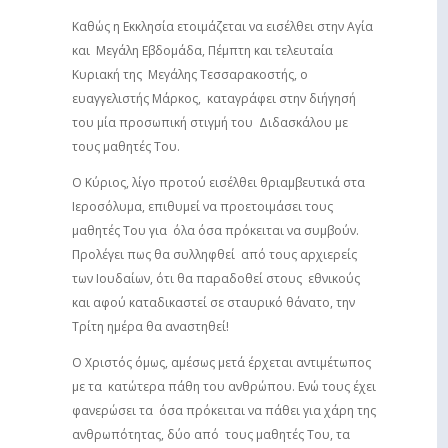
Καθώς η Εκκλησία ετοιμάζεται να εισέλθει στην Αγία
και Μεγάλη Εβδομάδα, Πέμπτη και τελευταία
Κυριακή της Μεγάλης Τεσσαρακοστής, ο
ευαγγελιστής Μάρκος, καταγράφει στην διήγησή
του μία προσωπική στιγμή του Διδασκάλου με
τους μαθητές Του.
Ο Κύριος, λίγο προτού εισέλθει θριαμβευτικά στα
Ιεροσόλυμα, επιθυμεί να προετοιμάσει τους
μαθητές Του για όλα όσα πρόκειται να συμβούν.
Προλέγει πως θα συλληφθεί από τους αρχιερείς
των Ιουδαίων, ότι θα παραδοθεί στους εθνικούς
και αφού καταδικαστεί σε σταυρικό θάνατο, την
Τρίτη ημέρα θα αναστηθεί!
Ο Χριστός όμως, αμέσως μετά έρχεται αντιμέτωπος
με τα κατώτερα πάθη του ανθρώπου. Ενώ τους έχει
φανερώσει τα όσα πρόκειται να πάθει για χάρη της
ανθρωπότητας, δύο από τους μαθητές Του, τα