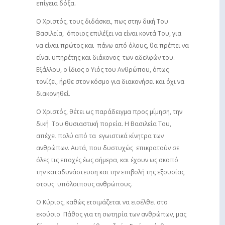
επίγεια δόξα.
Ο Χριστός, τους διδάσκει, πως στην δική Του
Βασιλεία, όποιος επιλέξει να είναι κοντά Του, για
να είναι πρώτος και πάνω από όλους, θα πρέπει να
είναι υπηρέτης και διάκονος των αδελφών του.
Εξάλλου, ο ίδιος ο Υιός του Ανθρώπου, όπως
τονίζει, ήρθε στον κόσμο για διακονήσει και όχι να
διακονηθεί.
Ο Χριστός, θέτει ως παράδειγμα προς μίμηση, την
δική Του θυσιαστική πορεία. Η Βασιλεία Του,
απέχει πολύ από τα εγωιστικά κίνητρα των
ανθρώπων. Αυτά, που δυστυχώς επικρατούν σε
όλες τις εποχές έως σήμερα, και έχουν ως σκοπό
την καταδυνάστευση και την επιβολή της εξουσίας
στους υπόλοιπους ανθρώπους.
Ο Κύριος, καθώς ετοιμάζεται να εισέλθει στο
εκούσιο Πάθος για τη σωτηρία των ανθρώπων, μας