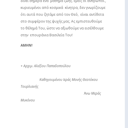
δίνει σήμερα ένα μάθημα ζωής. Εμείς οι άνθρωποι.,
κυριευμένοι από κοσμικά κίνητρα, δεν γνωρίζουμε
ότι αυτά που ζητάμε από τον Θεό, είναι αντίθετα
στο συμφέρον της ψυχής μας. Ας εμπιστευθούμε
το θέλημά Του, ώστε να αξιωθούμε να εισέλθουμε
στην επουράνια Βασιλεία Του!
ΑΜΗΝ!
+ Αρχιμ. Αλεξίου Παπαδοπούλου
Καθηγουμένου Ιεράς Μονής Θεοτόκου
Τουρλιανής
Άνω Μεράς
Μυκόνου